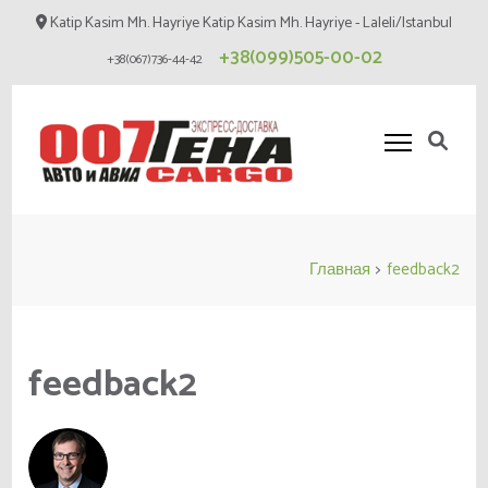
Перейти
Katip Kasim Mh. Hayriye Katip Kasim Mh. Hayriye - Laleli/Istanbul
к
+38(099)505-00-02
+38(067)736-44-42
содержимому
(нажмите
Enter)
Карго 007
Cargo
Главная
>
feedback2
feedback2