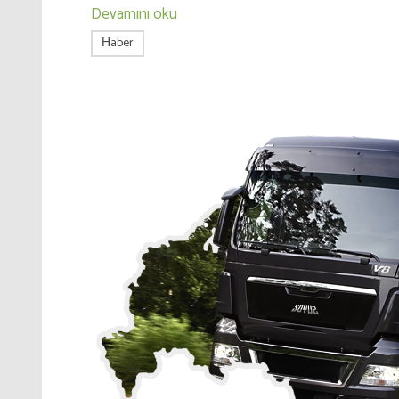
Devamını oku
Нaber