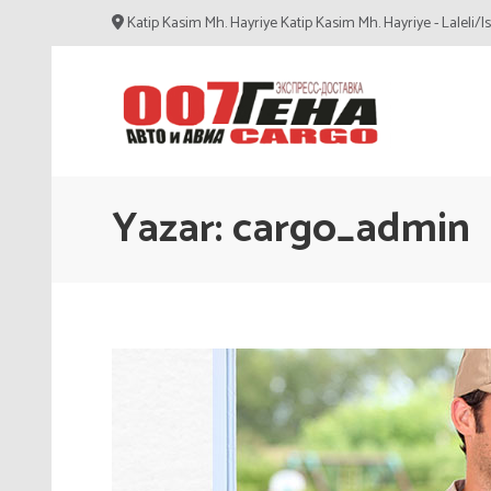
İçeriğe
Katip Kasim Mh. Hayriye Katip Kasim Mh. Hayriye - Laleli/I
atla
(Enter
tuşuna
basın)
Карго 007 tur
Cargo
Yazar:
cargo_admin