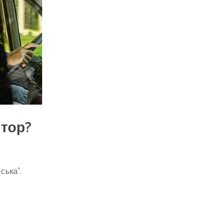
итор?
ська”.