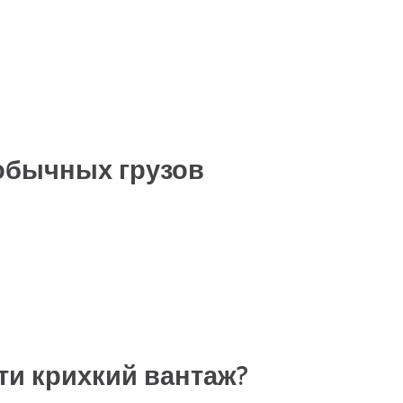
еобычных грузов
ити крихкий вантаж?