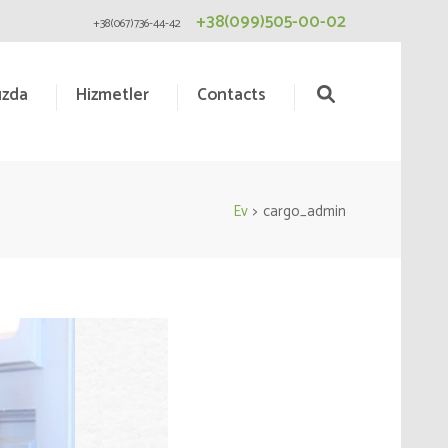
+38(099)505-00-02
+38(067)736-44-42
ızda
Hizmetler
Contacts
Ev
>
cargo_admin