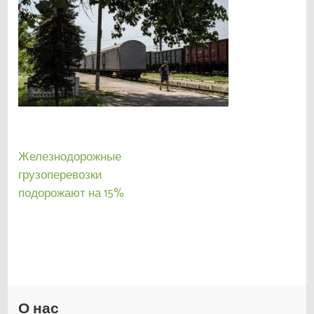
Навигация
Железнодорожные
по
грузоперевозки
записям
подорожают на 15%
О нас