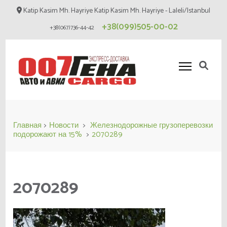
Перейти
Katip Kasim Mh. Hayriye Katip Kasim Mh. Hayriye - Laleli/Istanbul
к
+38(099)505-00-02
+38(067)736-44-42
содержимому
(нажмите
Enter)
Карго 007
Cargo
Главная
>
Новости
>
Железнодорожные грузоперевозки
подорожают на 15%
>
2070289
2070289