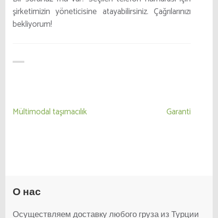
şirketimizin yöneticisine atayabilirsiniz. Çağrılarınızı
bekliyorum!
Yazı
Mültimodal taşımacılık
Garanti
gezinmesi
О нас
Осуществляем доставку любого груза из Турции