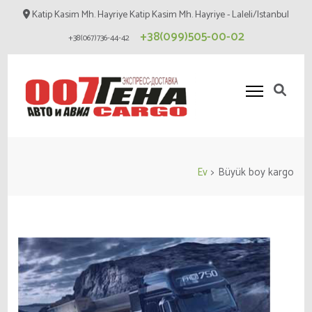
İçeriğe
Katip Kasim Mh. Hayriye Katip Kasim Mh. Hayriye - Laleli/Istanbul
atla
+38(099)505-00-02
+38(067)736-44-42
(Enter
tuşuna
basın)
Карго 007 tur
Cargo
Ev
>
Büyük boy kargo